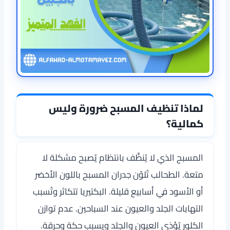
لماذا تنظيف المسبح ضرورة وليس
كمالية؟
المسبح الذي لا يُنظَّف بانتظام يُصبح مشكلة لا
متعة. الطحالب تُلوّن جدران المسبح باللون الأخضر
أو الأسود في أسابيع قليلة. البكتيريا تتكاثر وتُسبب
التهابات الجلد والعيون عند السباحين. عدم توازن
الكلور يُؤذي العيون والجلد ويسبب حكة وحرقة.