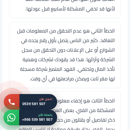
لأنها قد تخفي المشكلة لأسابيع قبل عودتها.
الخطأ الثاني هو عدم التحقق من المعلومات قبل
التعاقد. كثير من الناس يتصل بأول رقم يجده في
الشوارع أو على الإعلانات دون التحقق من سجل
الشركة وآرائها. هذا قد يقودك لشركات وهمية
تأخذ المال وتختفي. الفهد المتميز شركة مسجلة
لها مقر ثابت ويمكن مراجعتها في أي وقت.
الخطأ الثالث هو إخفاء معلومات مهمة عن حالة
اتصل الآن
0539 581 507
المشكلة من الفني. بعض العملاء يخجلون من
راسلنا الآن
ذكر تفاصيل أو يقللون من حجم المشكلة. هذا
+966 539 581 507
يجعل الفني يختار طريقة معالجة لا تناسب الواقع.