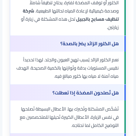
الكلور أو توقف المضخة لفترة. يحتاج تنظيفاً شاملاً
وصدمة كيميائية لإعادة المياه لحالتها الطبيعية.
شركة
تنظيف مسابح بالجبيل
تحل هذه المشكلة في زيارة أو
زيارتين.
هل الكلور الزائد يضرّ بالصحة؟
نعم الكلور الزائد يُسبب تهيج العيون والجلد. لهذا تحديداً
نقيس المستويات بدقة ونُوازنها بالكمية الصحيحة. الهدف
مياه آمنة لا مياه بها كلور مبالغ فيه.
هل تُصلحون المضخة إذا تعطلت؟
نُشخّص المشكلة ونُخبرك بها. الأعطال البسيطة نُصلحها
في نفس الزيارة. الأعطال الكبيرة نُحيلها للمتخصصين مع
التوضيح الكامل لما تحتاجه.