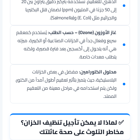
الذهبي للتعقيم. نستخدمه بتركيز دقيق يتراوح بين 20
إلى 50 جزءًا في المليون (ppm) لضمان قتل البكتيريا
والجراثيم مثل (E. Coli) و(Salmonella).
غاز الأوزون (Ozone) – حسب الطلب:
يُستخدم كمعقم
سريع وفعال جداً في الخزانات الصناعية أو الكبيرة. ميزته
هي أنه يتحول إلى أكسجين بعد فترة قصيرة، ولكنه
يتطلب معدات خاصة.
محلول الكلورامين:
مفضل في بعض الخزانات
البلاستيكية، حيث يتميز بتأثير تعقيم أطول أمداً من الكلور،
ولكن يتم استخدامه في مراحل معينة من التعقيم
الممتد.
✅ لماذا لا يمكن تأجيل تنظيف الخزان؟
مخاطر التلوث على صحة عائلتك