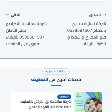
تصفّح
السابق
التالي
شركة تسليك مجاري
شركة مكافحة الصراصير
المقالات
بالدمام 0539581507
بحفر الباطن
فتح المجاري و شفط و
0539581507 للقضاء
تنظيف البيارات
الفوري على الحشرات
اكتشف المزيد
خدمات أخرى في
القطيف
القطيف
شركة مكافحة بق الفراش بالقطيف
0539581507 | الفهد المتميز