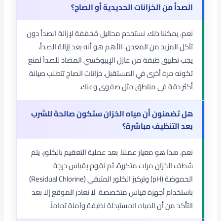
الصدأ من الخزانات الحديدية أو الصاج؟
نعم، يمكننا ذلك. نستخدم محاليل مُخففة لإزالة الصدأ دون
تآكل المزيد من المعدن. الأهم هو أنه بعد إزالة الصدأ،
يجب تطبيق طبقة من عازل الإيبوكسي المضاد للصدأ لمنع
تكونه مرة أخرى في المستقبل. خزانات الصاج تتطلب صيانة
أكثر دقة في مناطق مثل صفوى وعنك.
هل تضمنون أن مياه الخزان ستكون صالحة للشرب
بعد التنظيف مباشرة؟
نعم، هذا هو معيار عملنا. بعد عملية التعقيم بالكلور، يتم
شطف الخزان مرات متكررة، ثم نقوم بقياس درجة
الحموضة (pH) وتركيز الكلور المتبقي (Residual Chlorine)
باستخدام أجهزة قياس متخصصة. لا نغادر الموقع إلا بعد
التأكد من أن المياه المستبدلة نظيفة وآمنة تماماً.