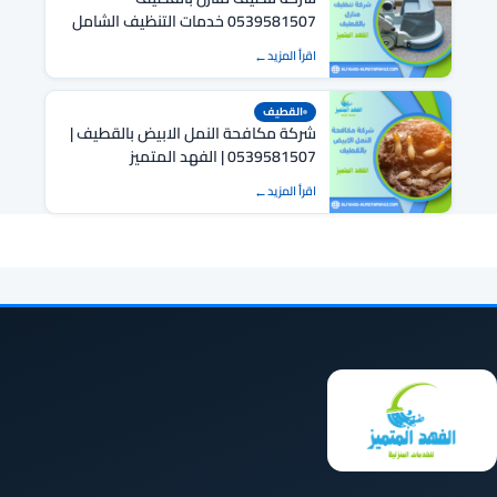
0539581507 خدمات التنظيف الشامل
للمنازل
اقرأ المزيد
القطيف
شركة مكافحة النمل الابيض بالقطيف |
0539581507 | الفهد المتميز
اقرأ المزيد