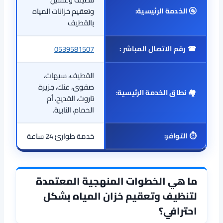
🚰 الخدمة الرئيسية:
وتعقيم خزانات المياه
بالقطيف
☎ رقم الاتصال المباشر :
0539581507
القطيف، سيهات،
صفوى، عنك، جزيرة
🏘 نطاق الخدمة الرئيسية:
تاروت، القديح، أم
الحمام، النابية.
⏱ التوافر:
خدمة طوارئ 24 ساعة
ما هي الخطوات المنهجية المعتمدة
لتنظيف وتعقيم خزان المياه بشكل
احترافي؟