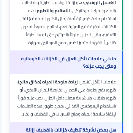
الغسيل الروتيني:
هو إزالة الرواسب الطينية والطحالب
بالماء والفرك الميكانيكي.
التعقيم والتطهير:
هو
استخدام مادة كيميائية آمنة (مثل الكلور المخفف) لقتل
الكائنات الدقيقة غير المرئية. نعم، تحتاجها جميعاً. فبدون
التعقيم، يبقى الخزان ملوثاً بالجراثيم حتى لو بدا نظيفاً
ظاهرياً. الفهد المتميز تضمن دمج المرحلتين بمهارة.
ما هي علامات تآكل العزل في الخزانات الخرسانية
ومتى يجب عزله؟
علامات التآكل تشمل:
زيادة ملوحة المياه (مذاق مالح)
،
ظهور بقع رطوبة على الجدران الخارجية للخزان الأرضي، أو
ظهور طبقات طباشيرية بيضاء داخل الخزان. يجب عزله فوراً
باستخدام الإيبوكسي الغذائي بمجرد ظهور هذه العلامات
لإنقاذ سلامة المياه ومنع التسربات في القطيف والخبر.
هل يمكن لشركة تنظيف خزانات بالقطيف إزالة